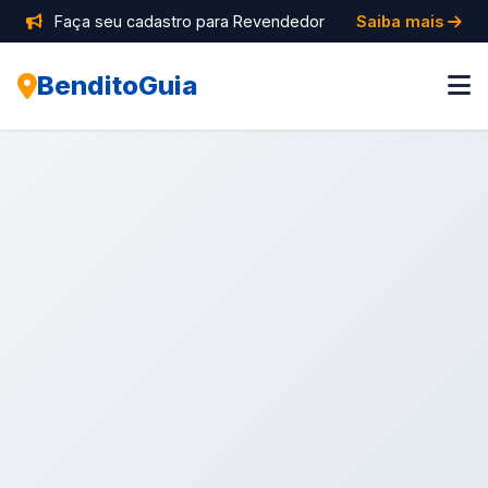
Faça seu cadastro para Revendedor
Saiba mais
BenditoGuia