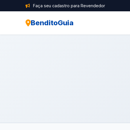
Faça seu cadastro para Revendedor
BenditoGuia