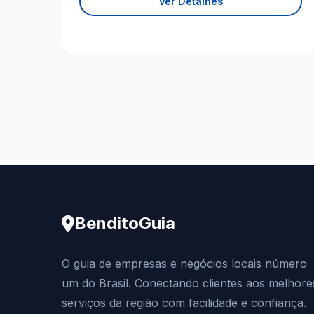
Ver Detalhes
BenditoGuia
O guia de empresas e negócios locais número
um do Brasil. Conectando clientes aos melhore
serviços da região com facilidade e confiança.