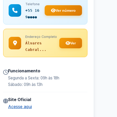
Telefone
Ver número
+55 16
9●●●●
Endereço Completo
Ver
Álvares
Cabral...
Funcionamento
Segunda a Sexta: 09h às 18h
Sábado: 09h às 13h
Site Oficial
Acesse aqui