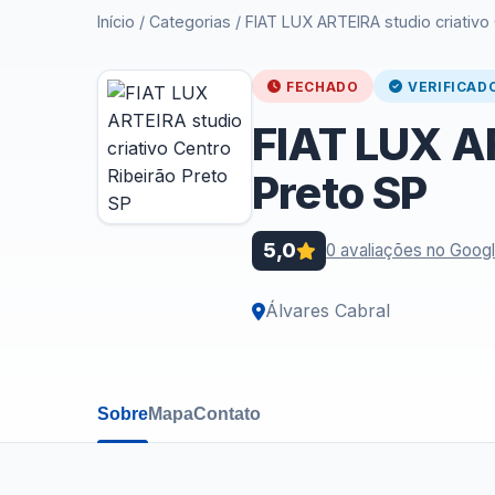
Início
/
Categorias
/
FIAT LUX ARTEIRA studio criativo
FECHADO
VERIFICAD
FIAT LUX AR
Preto SP
5,0
0 avaliações no Goog
Álvares Cabral
Sobre
Mapa
Contato