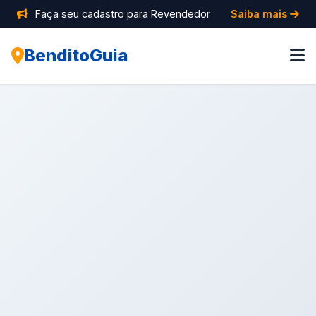
Faça seu cadastro para Revendedor
Saiba mais
BenditoGuia