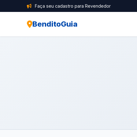
Faça seu cadastro para Revendedor
BenditoGuia