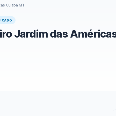
cas Cuiabá MT
FICADO
iro Jardim das América