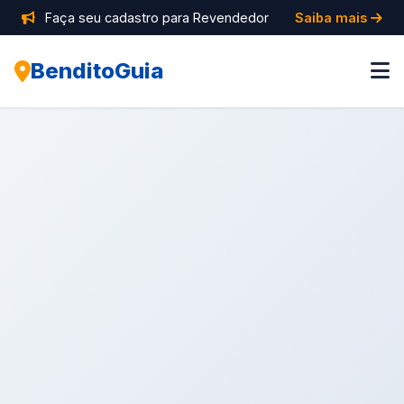
Faça seu cadastro para Revendedor
Saiba mais
BenditoGuia