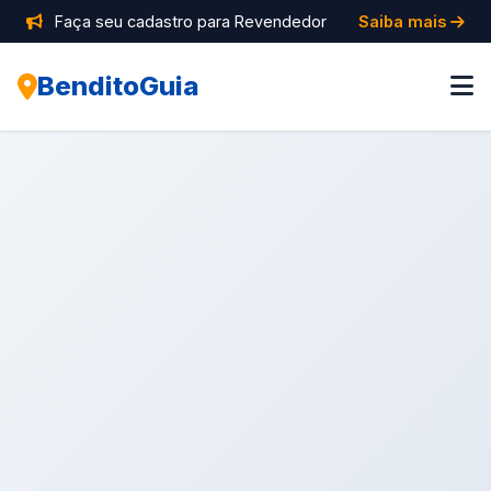
Faça seu cadastro para Revendedor
Saiba mais
BenditoGuia