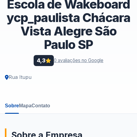
Escola de Wakeboard
ycp_paulista Chácara
Vista Alegre São
Paulo SP
4,3
0 avaliações no Google
Rua Itupu
Sobre
Mapa
Contato
Sobre a Empresa