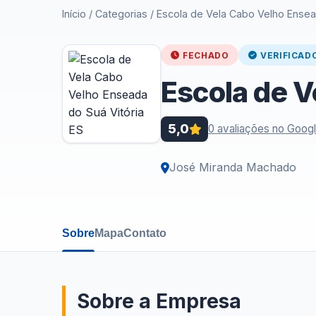
Início
/
Categorias
/
Escola de Vela Cabo Velho Ensea
FECHADO
VERIFICAD
Escola de V
5,0
0 avaliações no Goog
José Miranda Machado
Sobre
Mapa
Contato
Sobre a Empresa