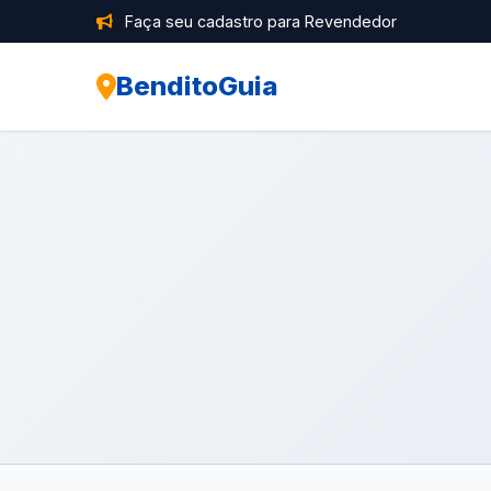
Faça seu cadastro para Revendedor
BenditoGuia