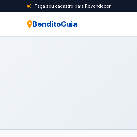
Faça seu cadastro para Revendedor
BenditoGuia