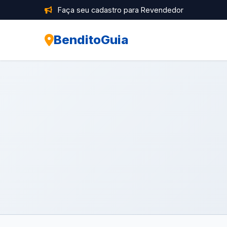
Faça seu cadastro para Revendedor
BenditoGuia