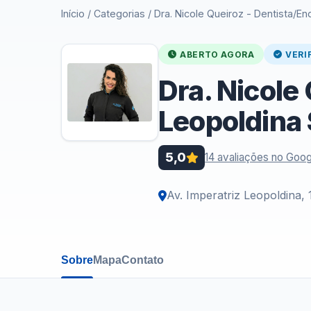
Início
/
Categorias
/
Dra. Nicole Queiroz - Dentista/En
ABERTO AGORA
VERI
Dra. Nicole
Leopoldina 
5,0
14 avaliações no Goog
Av. Imperatriz Leopoldina, 
Sobre
Mapa
Contato