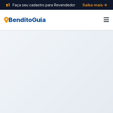
Faça seu cadastro para Revendedor
Saiba mais
BenditoGuia