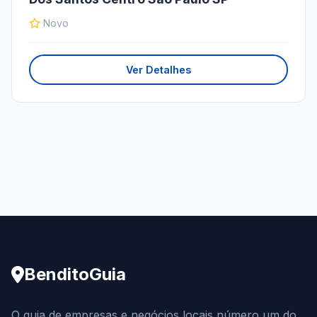
Novo
Ver Detalhes
BenditoGuia
O guia de empresas e negócios locais número um do