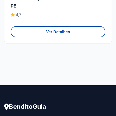
PE
4,7
Ver Detalhes
BenditoGuia