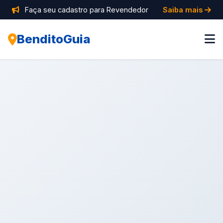
Faça seu cadastro para Revendedor
Saiba mais
BenditoGuia