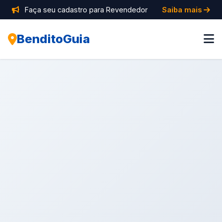
Faça seu cadastro para Revendedor
Saiba mais
BenditoGuia