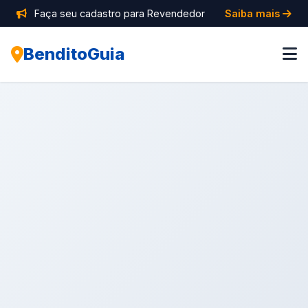
Faça seu cadastro para Revendedor
Saiba mais
BenditoGuia