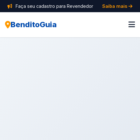
Faça seu cadastro para Revendedor
Saiba mais
BenditoGuia