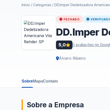
Início
/
Categorias
/
DD.Imper Dedetizadora Americana
FECHADO
VERIFICAD
DD.Imper D
5,0
0 avaliações no Goog
Álvaro Ribeiro
Sobre
Mapa
Contato
Sobre a Empresa