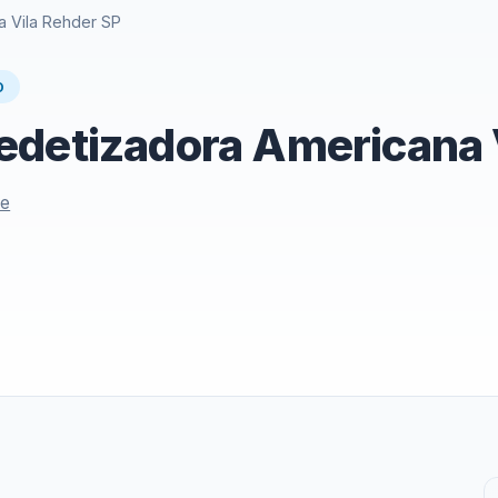
 Vila Rehder SP
O
edetizadora Americana 
le