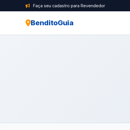
Faça seu cadastro para Revendedor
BenditoGuia