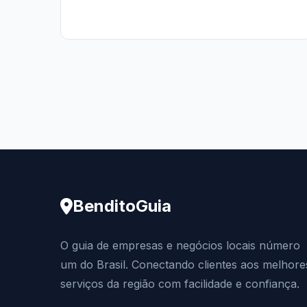
BenditoGuia
O guia de empresas e negócios locais número
um do Brasil. Conectando clientes aos melhore
serviços da região com facilidade e confiança.