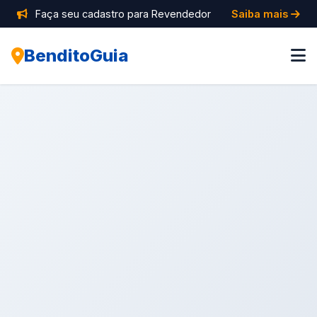
Faça seu cadastro para Revendedor
Saiba mais
BenditoGuia