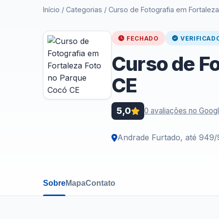
Início
/
Categorias
/
Curso de Fotografia em Fortalez
FECHADO
VERIFICAD
Curso de Fo
CE
5,0
0 avaliações no Goog
Andrade Furtado, até 949
Sobre
Mapa
Contato