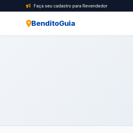
Faça seu cadastro para Revendedor
BenditoGuia