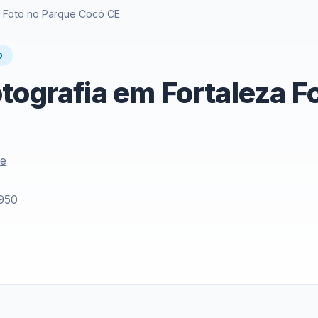
a Foto no Parque Cocó CE
O
tografia em Fortaleza F
le
/950