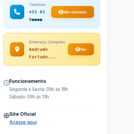
Telefone
Ver número
+55 85
9●●●●
Endereço Completo
Ver
Andrade
Furtado...
Funcionamento
Segunda a Sexta: 09h às 18h
Sábado: 09h às 13h
Site Oficial
Acesse aqui