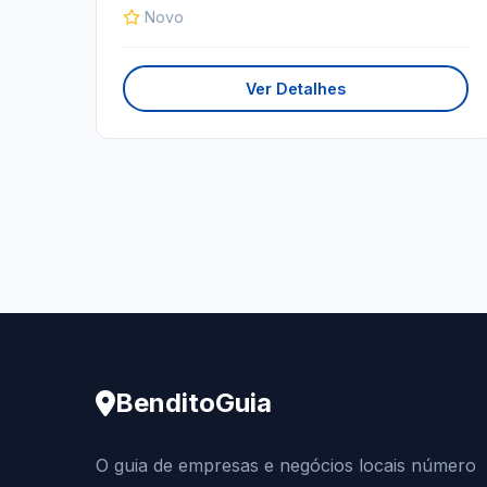
Novo
Ver Detalhes
BenditoGuia
O guia de empresas e negócios locais número