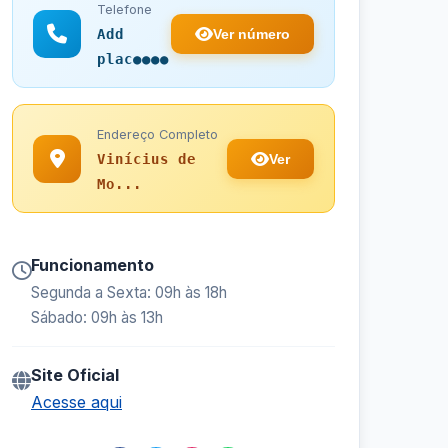
Telefone
Ver número
Add
plac●●●●
Endereço Completo
Ver
Vinícius de
Mo...
Funcionamento
Segunda a Sexta: 09h às 18h
Sábado: 09h às 13h
Site Oficial
Acesse aqui