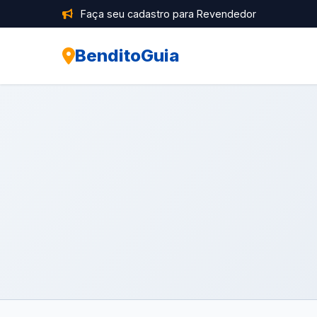
Faça seu cadastro para Revendedor
BenditoGuia