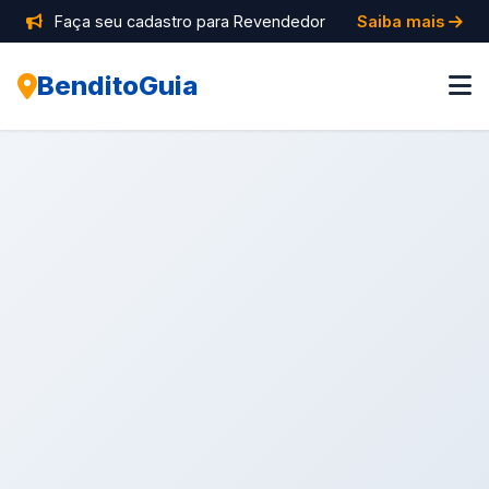
Faça seu cadastro para Revendedor
Saiba mais
BenditoGuia