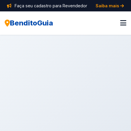
Faça seu cadastro para Revendedor
Saiba mais
BenditoGuia