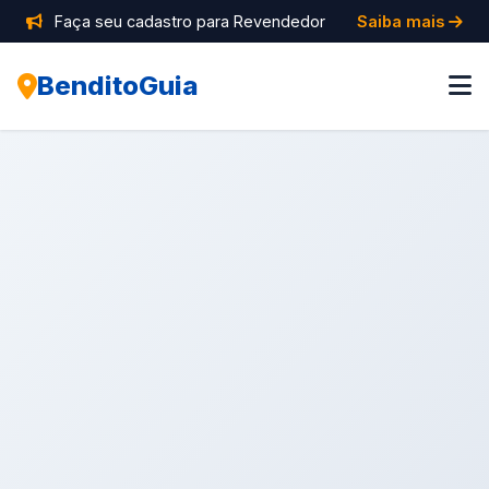
Faça seu cadastro para Revendedor
Saiba mais
BenditoGuia