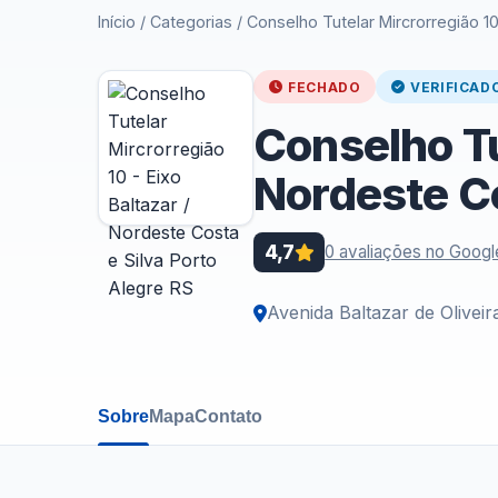
Início
/
Categorias
/
Conselho Tutelar Mircrorregião 10
FECHADO
VERIFICAD
Conselho Tu
Nordeste Co
4,7
0 avaliações no Googl
Avenida Baltazar de Oliveir
Sobre
Mapa
Contato