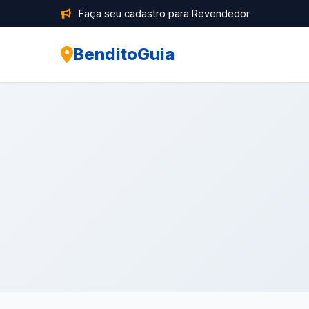
Faça seu cadastro para Revendedor
BenditoGuia