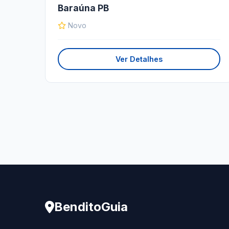
Baraúna PB
Novo
Ver Detalhes
BenditoGuia