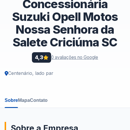
Concessionária
Suzuki Opell Motos
Nossa Senhora da
Salete Criciúma SC
4,3
0 avaliações no Google
Centenário, lado par
Sobre
Mapa
Contato
Sobre a Empresa