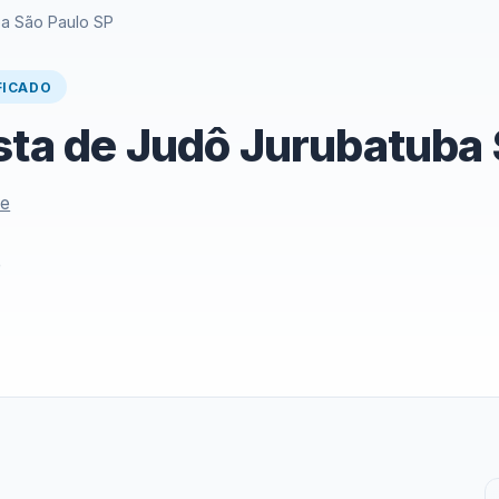
ba São Paulo SP
FICADO
sta de Judô Jurubatuba 
le
e