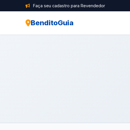
Faça seu cadastro para Revendedor
BenditoGuia