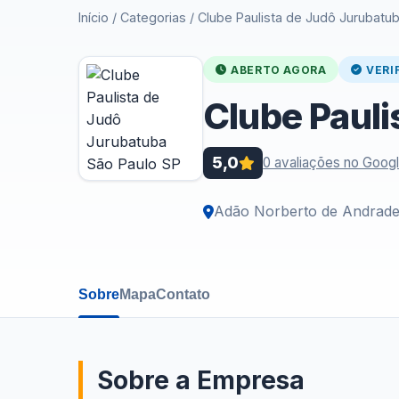
Início
/
Categorias
/
Clube Paulista de Judô Jurubatu
ABERTO AGORA
VERI
Clube Pauli
5,0
0 avaliações no Goog
Adão Norberto de Andrad
Sobre
Mapa
Contato
Sobre a Empresa