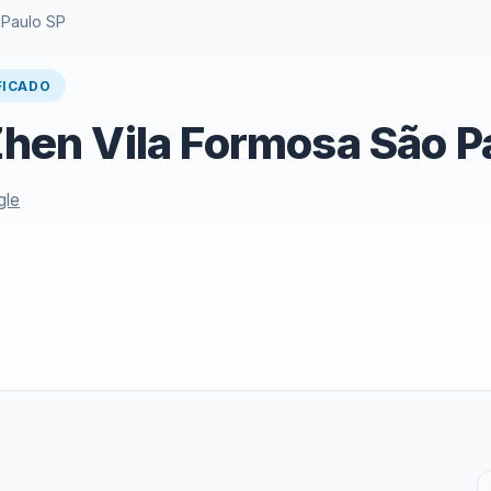
 Paulo SP
FICADO
 Zhen Vila Formosa São P
gle