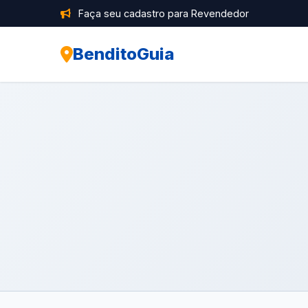
Faça seu cadastro para Revendedor
BenditoGuia