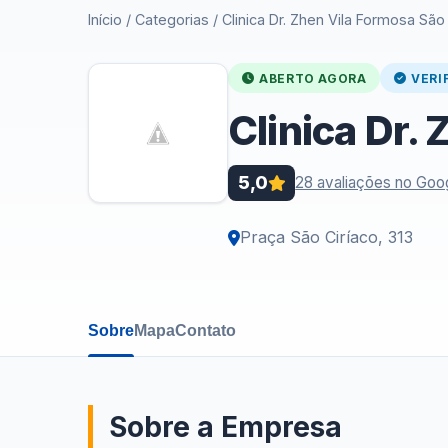
Início
/
Categorias
/
Clinica Dr. Zhen Vila Formosa São
ABERTO AGORA
VERI
Clinica Dr.
5,0
28 avaliações no Goo
Praça São Ciríaco, 313
Sobre
Mapa
Contato
Sobre a Empresa