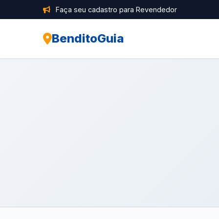
Faça seu cadastro para Revendedor
BenditoGuia