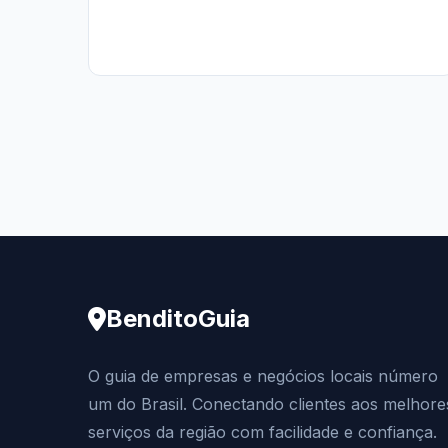
BenditoGuia
O guia de empresas e negócios locais número
um do Brasil. Conectando clientes aos melhore
serviços da região com facilidade e confiança.