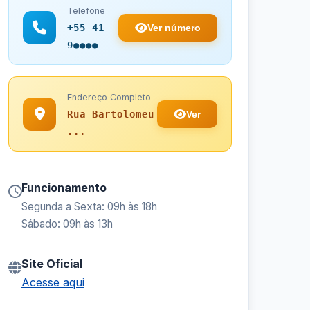
Telefone
Ver número
+55 41
9●●●●
Endereço Completo
Ver
Rua Bartolomeu
...
Funcionamento
Segunda a Sexta: 09h às 18h
Sábado: 09h às 13h
Site Oficial
Acesse aqui