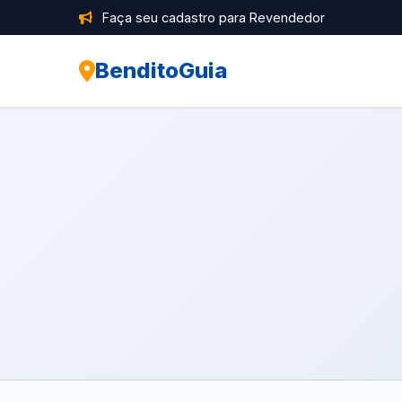
Faça seu cadastro para Revendedor
BenditoGuia