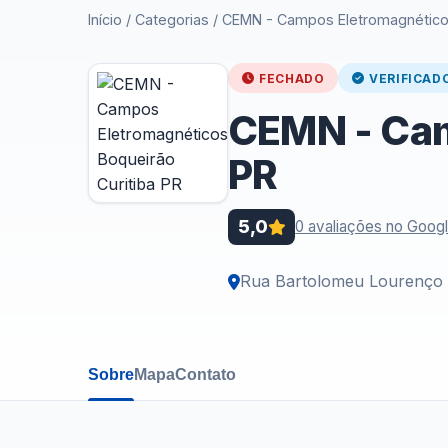
Início
/
Categorias
/
CEMN - Campos Eletromagnéticos
FECHADO
VERIFICAD
CEMN - Cam
PR
5,0
0 avaliações no Goog
Rua Bartolomeu Lourenço 
Sobre
Mapa
Contato