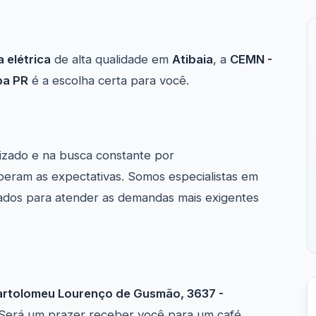
 elétrica
de alta qualidade em
Atibaia
, a
CEMN -
ba PR
é a escolha certa para você.
izado e na busca constante por
peram as expectativas. Somos especialistas em
rados para atender as demandas mais exigentes
artolomeu Lourenço de Gusmão, 3637 -
 Será um prazer receber você para um café.