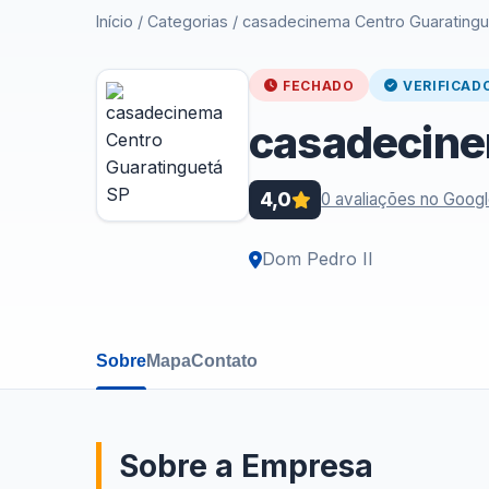
Início
/
Categorias
/
casadecinema Centro Guaratingu
FECHADO
VERIFICAD
casadecine
4,0
0 avaliações no Goog
Dom Pedro II
Sobre
Mapa
Contato
Sobre a Empresa