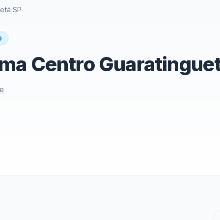
etá SP
O
ma Centro Guaratinguet
le