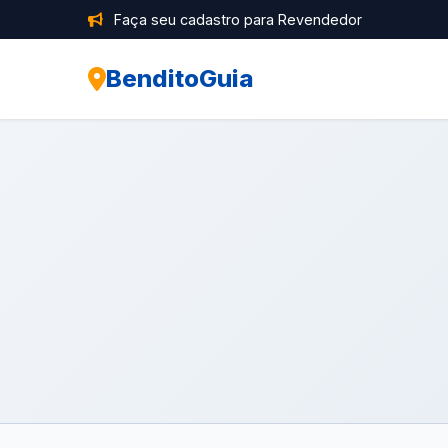
Faça seu cadastro para Revendedor
BenditoGuia