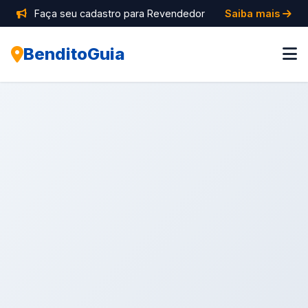
Faça seu cadastro para Revendedor
Saiba mais
BenditoGuia