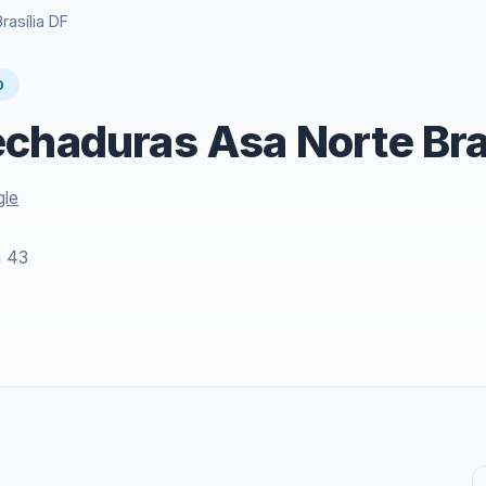
asília DF
O
chaduras Asa Norte Bras
gle
 43