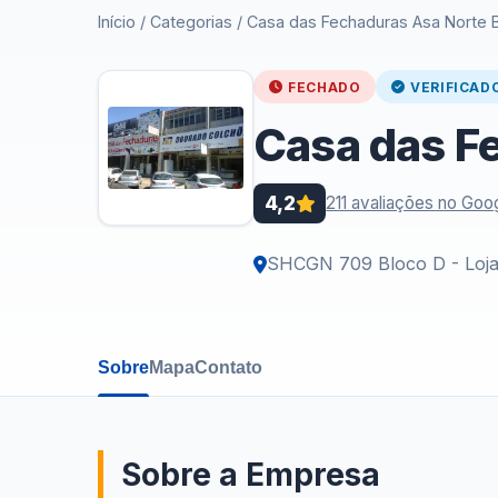
Início
/
Categorias
/
Casa das Fechaduras Asa Norte Br
FECHADO
VERIFICAD
Casa das Fe
4,2
211 avaliações no Goo
SHCGN 709 Bloco D - Loja
Sobre
Mapa
Contato
Sobre a Empresa