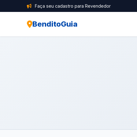
Faça seu cadastro para Revendedor
BenditoGuia