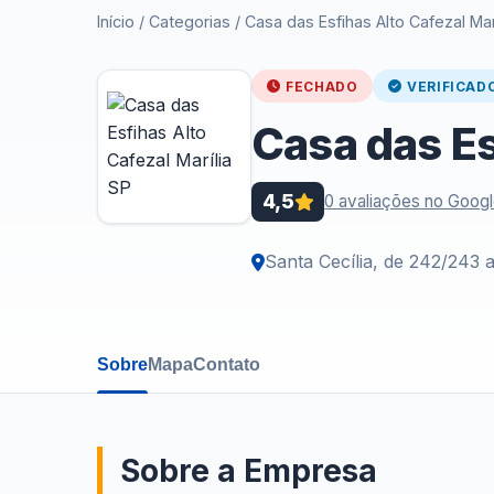
Início
/
Categorias
/
Casa das Esfihas Alto Cafezal Mar
FECHADO
VERIFICAD
Casa das Es
4,5
0 avaliações no Goog
Santa Cecília, de 242/243 
Sobre
Mapa
Contato
Sobre a Empresa