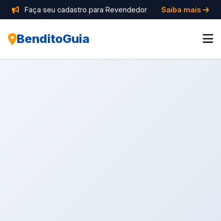
Faça seu cadastro para Revendedor
Saiba mais
BenditoGuia