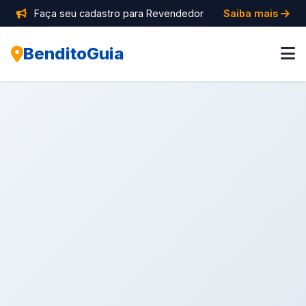
Faça seu cadastro para Revendedor
Saiba mais
BenditoGuia