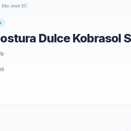
ol São José SC
O
Costura Dulce Kobrasol 
le
88