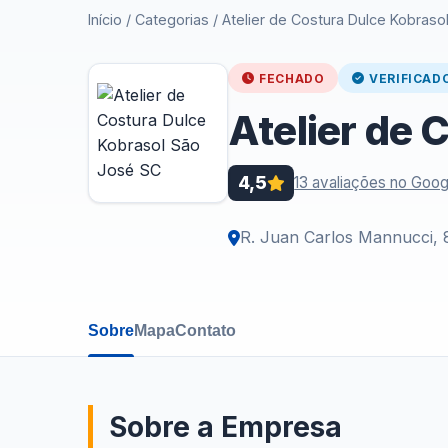
Início
/
Categorias
/
Atelier de Costura Dulce Kobras
FECHADO
VERIFICAD
Atelier de 
4,5
13 avaliações no Goog
R. Juan Carlos Mannucci, 
Sobre
Mapa
Contato
Sobre a Empresa