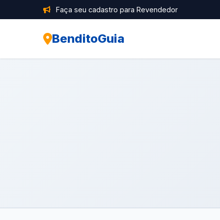
Faça seu cadastro para Revendedor
BenditoGuia