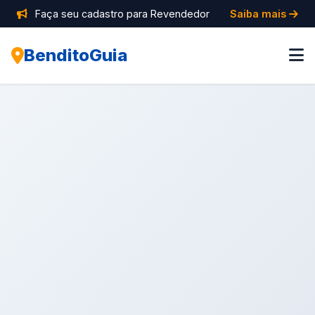
Faça seu cadastro para Revendedor
Saiba mais
BenditoGuia