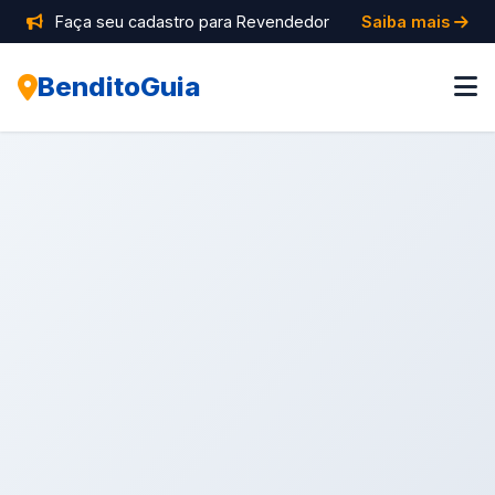
Faça seu cadastro para Revendedor
Saiba mais
BenditoGuia