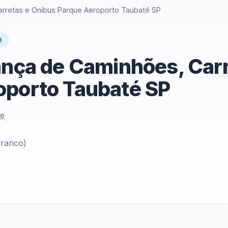
arretas e Onibus Parque Aeroporto Taubaté SP
O
ança de Caminhões, Car
oporto Taubaté SP
le
rranco)