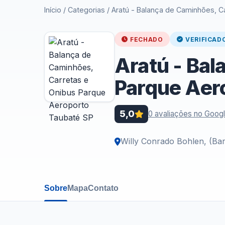
Início
/
Categorias
/
Aratú - Balança de Caminhões, C
FECHADO
VERIFICAD
Aratú - Bal
Parque Aer
5,0
0 avaliações no Goog
Willy Conrado Bohlen, (Ba
Sobre
Mapa
Contato