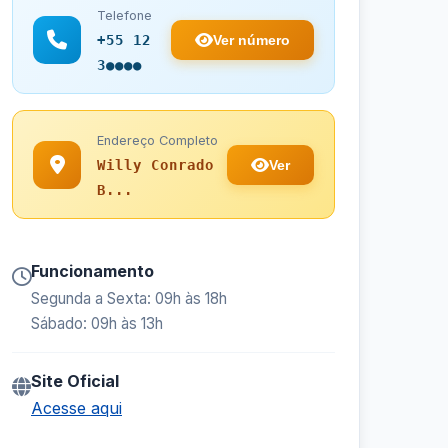
Telefone
Ver número
+55 12
3●●●●
Endereço Completo
Ver
Willy Conrado
B...
Funcionamento
Segunda a Sexta: 09h às 18h
Sábado: 09h às 13h
Site Oficial
Acesse aqui