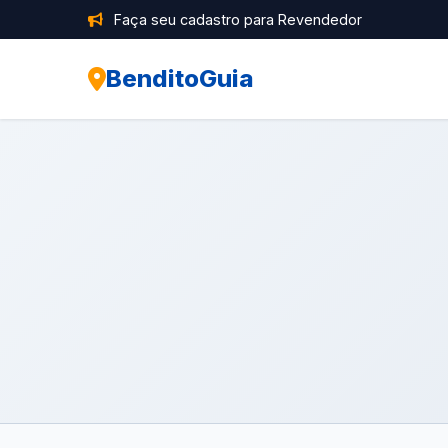
Faça seu cadastro para Revendedor
BenditoGuia