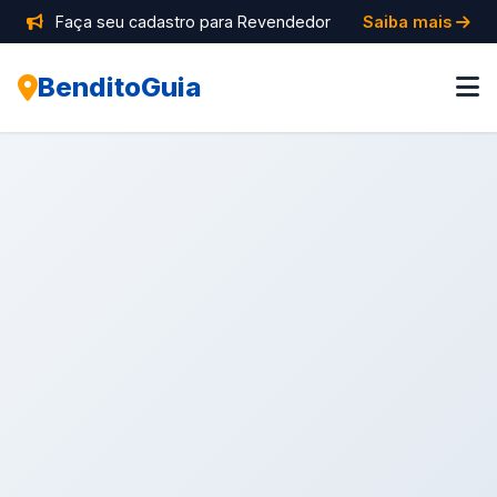
Faça seu cadastro para Revendedor
Saiba mais
BenditoGuia