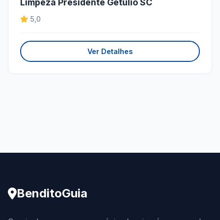
Limpeza Presidente Getúlio SC
5,0
Ver Detalhes
BenditoGuia