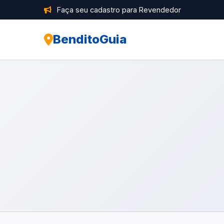
Faça seu cadastro para Revendedor
BenditoGuia