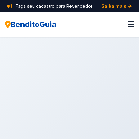
Faça seu cadastro para Revendedor
Saiba mais
BenditoGuia