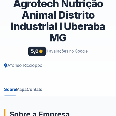
Agrotech Nutrição
Animal Distrito
Industrial I Uberaba
MG
5,0
0 avaliações no Google
Afonso Riccioppo
Sobre
Mapa
Contato
Sobre a Empresa