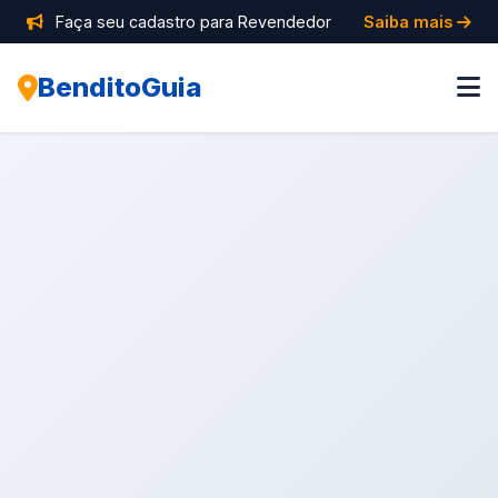
Faça seu cadastro para Revendedor
Saiba mais
BenditoGuia