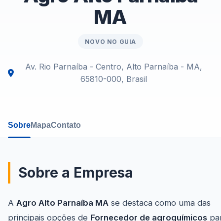
MA
NOVO NO GUIA
Av. Rio Parnaíba - Centro, Alto Parnaíba - MA,
65810-000, Brasil
Sobre
Mapa
Contato
Sobre a Empresa
A
Agro Alto Parnaíba MA
se destaca como uma das
principais opções de
Fornecedor de agroquímicos
pa