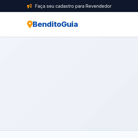
Faça seu cadastro para Revendedor
BenditoGuia