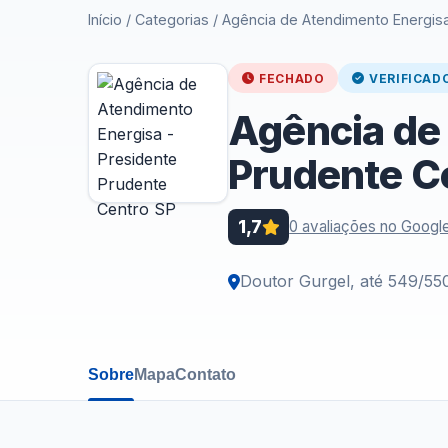
Início
/
Categorias
/
Agência de Atendimento Energisa
FECHADO
VERIFICAD
Agência de
Prudente C
1,7
0 avaliações no Googl
Doutor Gurgel, até 549/55
Sobre
Mapa
Contato