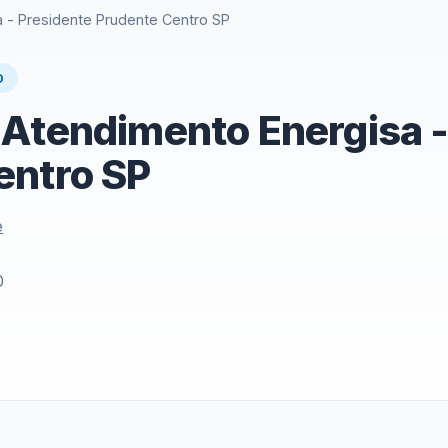
 - Presidente Prudente Centro SP
O
 Atendimento Energisa -
entro SP
e
0