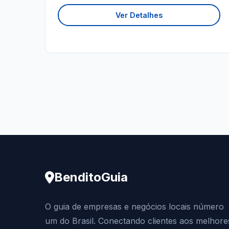
Ver Detalhes
BenditoGuia
O guia de empresas e negócios locais número
um do Brasil. Conectando clientes aos melhore