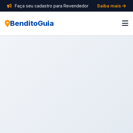
Faça seu cadastro para Revendedor
Saiba mais
BenditoGuia