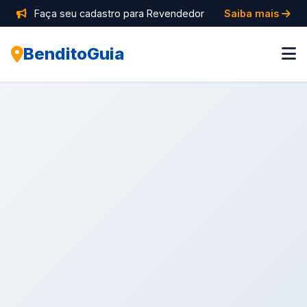
Faça seu cadastro para Revendedor
Saiba mais
BenditoGuia