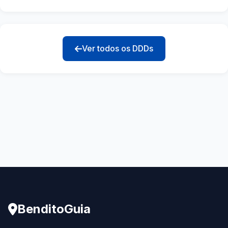
Ver todos os DDDs
BenditoGuia