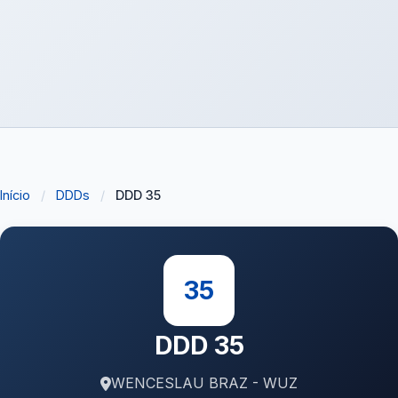
Início
/
DDDs
/
DDD 35
35
DDD 35
WENCESLAU BRAZ - WUZ