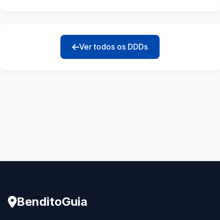
Ver todos os DDDs
BenditoGuia