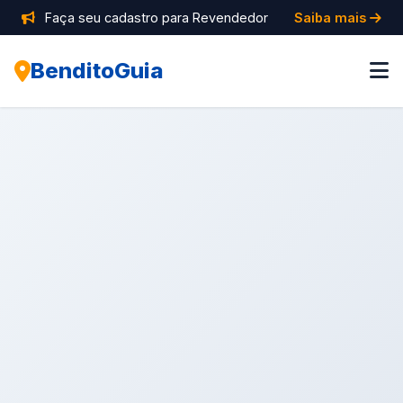
Faça seu cadastro para Revendedor
Saiba mais
BenditoGuia