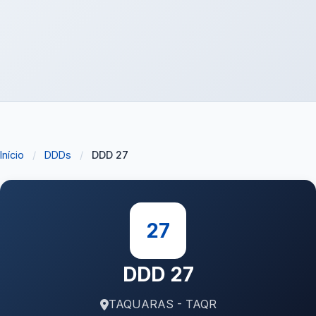
Início
/
DDDs
/
DDD 27
27
DDD 27
TAQUARAS - TAQR