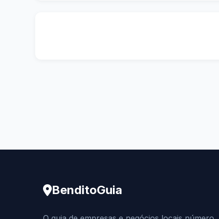
BenditoGuia
O guia de empresas e negócios locais número