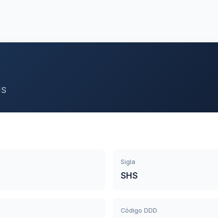
HS
Sigla
SHS
Código DDD