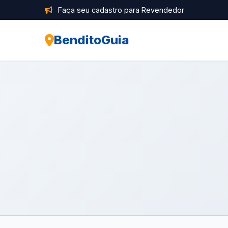
Faça seu cadastro para Revendedor
BenditoGuia