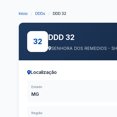
Início
/
DDDs
/
DDD 32
DDD 32
32
SENHORA DOS REMEDIOS - S
Localização
Estado
MG
Região