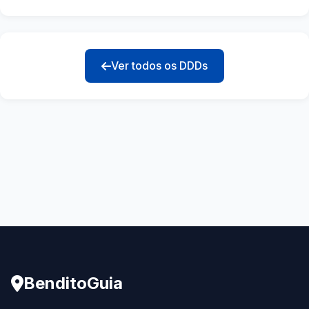
Ver todos os DDDs
BenditoGuia