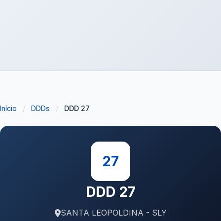
Início
/
DDDs
/
DDD 27
27
DDD 27
SANTA LEOPOLDINA - SLY