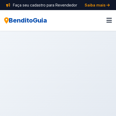
Faça seu cadastro para Revendedor
Saiba mais
BenditoGuia